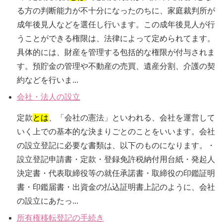
る方の判断能力が不十分になったのちに、家庭裁判所が
成年後見人などを選任し行います。この成年後見人が行
うことができる権限は、法律によって定められてます。
具体的には、財産を管理する包括的な権限が付与されま
す。預貯金の管理や不動産の売買、遺産分割、介護の契
約などを行いま...
会社・法人の設立
定款
とは
、「会社の憲法」といわれる、会社を運営して
いく上での基本的な決まりごとのことをいいます。会社
の設立登記に必要な書類は、以下のものになります。・
設立登記申請書・定款・登録免許税納付用台紙・発起人
決定書・代表取締役等の就任承諾書・取締役の印鑑証明
書・印鑑届書・出資金の払込証明書上記のように、会社
の設立にあたっ...
所有権移転登記の手続き