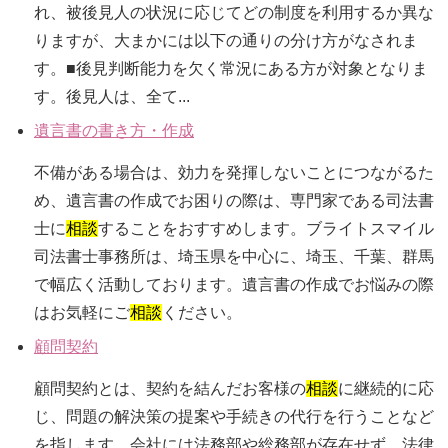
れ、被後見人の状況に応じてどの制度を利用するか異な
りますが、大まかには以下の通りの分け方がなされま
す。■後見判断能力を欠く常況にある方が対象となりま
す。後見人は、全て...
遺言書の書き方・作成
不備がある場合は、効力を発揮しないことにつながるた
め、遺言書の作成でお困りの際は、専門家である司法書
士に
相談
することをおすすめします。ブライトスマイル
司法書士事務所は、埼玉県を中心に、埼玉、千葉、群馬
で幅広く活動しております。遺言書の作成でお悩みの際
はお気軽にご
相談
ください。
顧問契約
顧問契約とは、契約を結んだお客様の
相談
に継続的に応
じ、問題の解決策の提案や手続きの代行を行うことなど
を指します。会社には法務部や総務部が存在せず、法律