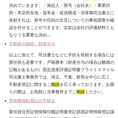
決めていきます。・発起人・商号（会社名）・事業目
的・本店所在地・資本金・役員構成・決算期司法書士に
依頼すれば、称号や目的の文言についての事前調査や確
認を任せることができます。定款は会社の評価材料とも
なりうる重要な決め...
不動産の相続、財産分与
以上に加えて、司法書士などに手続を依頼する場合には
委任状も必要です。戸籍謄本（財産分与の場合は離婚の
記載があるもの）固定資産評価証明書ブライトスマイル
司法書士事務所では、埼玉、千葉、群馬を中心に広く、
不動産登記に関するご
相談
を広く承っております。お困
りの際は、お気軽に当事務所までご
相談
ください。
所有権移転登記の手続き
委任状住所証明情報印鑑証明書登記原因証明情報登記識