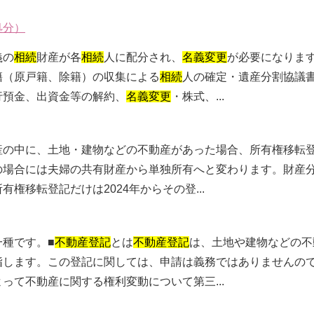
処分）
義の
相続
財産が各
相続
人に配分され、
名義変更
が必要になりま
籍（原戸籍、除籍）の収集による
相続
人の確定・遺産分割協議
行預金、出資金等の解約、
名義変更
・株式、...
産の中に、土地・建物などの不動産があった場合、所有権移転
の場合には夫婦の共有財産から単独所有へと変わります。財産
有権移転登記だけは2024年からその登...
一種です。■
不動産登記
とは
不動産登記
は、土地や建物などの不
指します。この登記に関しては、申請は義務ではありませんの
って不動産に関する権利変動について第三...