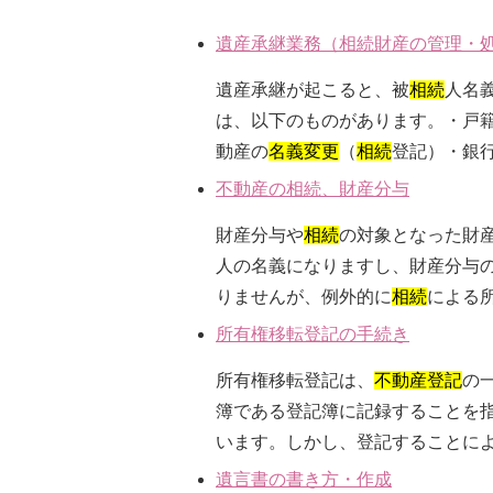
遺産承継業務（相続財産の管理・
遺産承継が起こると、被
相続
人名
は、以下のものがあります。・戸
動産の
名義変更
（
相続
登記）・銀
不動産の相続、財産分与
財産分与や
相続
の対象となった財
人の名義になりますし、財産分与
りませんが、例外的に
相続
による所
所有権移転登記の手続き
所有権移転登記は、
不動産登記
の
簿である登記簿に記録することを
います。しかし、登記することによ
遺言書の書き方・作成