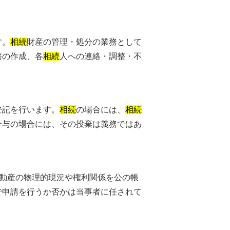
す。
相続
財産の管理・処分の業務として
書の作成、各
相続
人への連絡・調整・不
登記を行います。
相続
の場合には、
相続
分与の場合には、その投棄は義務ではあ
動産の物理的現況や権利関係を公の帳
で申請を行うか否かは当事者に任されて